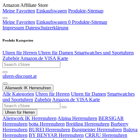
Amazon Affiliate Store
Meine Favoriten
Einkaufswagen
Produkte-Sitemap
Meine Favoriten
Einkaufswagen
0
Produkte-Sitemap
Impressum
Datenschutzerklärung
Produkt Kategorien
Uhren für Herren
Uhren für Damen
Smartwatches und Sportuhren
Zubehör
Amazon.de VISA Karte
uhren-discount.at
Alienwork IK Herrenuhren
Alle Kategorien
Uhren für Herren
Uhren für Damen
Smartwatches
und Sportuhren
Zubehör
Amazon.de VISA Karte
Uhren für Herren
Alienwork IK Herrenuhren
Alpina Herrenuhren
BERSIGAR
Herrenuhren
botta Herrenuhren
Breitling Herrenuhren
Burberry
Herrenuhren
BUREI Herrenuhren
Burgmeister Herrenuhren
Bulova
Herrenuhren
BY BENYAR Herrenuhren
CRRJU Herrenuhren