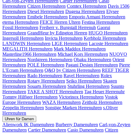
Carl-von-Zeyten Herrenuhren
Cartier Herrenuhren
Casio
Herrenuhren
Citizen Herrenuhren
Comtex Herrenuhren
Davis 1506
Herrenuhren
Diesel Herrenuhren
Dugena Herrenuhren
Elysee
Herrenuhren
Emibele Herrenuhren
Emporio Armani Herrenuhren
eterna Herrenuhren
FEICE Herren Uhren
Festina Herrenuhren
Fossil Herrenuhren
Freiherr v. Burgstall Herrenuh
Gaorui
Herrenuhren
GrandHeur by Edington Herren
HUGO Herrenuhren
Ingersoll Herrenuhren
Invicta Herrenuhren
Kerbholz Herrenuhren
LANDWIN Herrenuhren
LIGE Herrenuhren
Lacoste Herrenuhren
MEGALITH Herrenuhren
Mark Maddox Herrenuhren
Masterline1966 Herrenuhren
Michael Kors Herrenuhren
NUOVO
Herrenuhren
Nordgreen Herrenuhren
Obaku Herrenuhren
Orient
Herrenuhren
POLE Herrenuhren
Pagani Design Herrenuhren
Pierre
L'Ecram Herrenuhren
Q&Q by Citizen Herrenuhren
REEF TIGER
Herrenuhren
Rado Herrenuhren
Ravel Herrenuhren
Rolex
Herrenuhren
Rotary Herrenuhren
Seiko Herrenuhren
Skagen
Herrenuhren
Souarts Herrenuhren
Stuhrling Herrenuhren
Suunto
Herrenuhren
TAKE A SHOT Herrenuhren
Tag Heuer Herrenuhr
Tommy Hilfiger Herrenuhren
Victorinox Herrenuhren
Vostok
Europe Herrenuhren
WAZA Herrenuhren
Zeitholz Herrenuhren
Zeppelin Herrenuhren
Sonstige Marken Herrenuhren
s.Oliver
Herrenuhren
Uhren für Damen
Alienwork IK Damenuhren
Burberry Damenuhren
Carl-von-Zeyten
Damenuhren
Cartier Damenuhren
Casio Damenuhren
Citizen