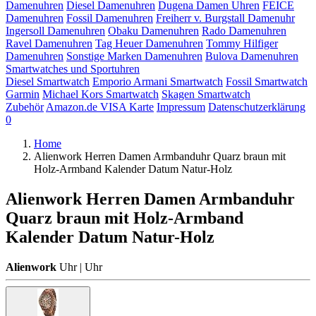
Damenuhren
Diesel Damenuhren
Dugena Damen Uhren
FEICE
Damenuhren
Fossil Damenuhren
Freiherr v. Burgstall Damenuhr
Ingersoll Damenuhren
Obaku Damenuhren
Rado Damenuhren
Ravel Damenuhren
Tag Heuer Damenuhren
Tommy Hilfiger
Damenuhren
Sonstige Marken Damenuhren
Bulova Damenuhren
Smartwatches und Sportuhren
Diesel Smartwatch
Emporio Armani Smartwatch
Fossil Smartwatch
Garmin
Michael Kors Smartwatch
Skagen Smartwatch
Zubehör
Amazon.de VISA Karte
Impressum
Datenschutzerklärung
0
Home
Alienwork Herren Damen Armbanduhr Quarz braun mit
Holz-Armband Kalender Datum Natur-Holz
Alienwork Herren Damen Armbanduhr
Quarz braun mit Holz-Armband
Kalender Datum Natur-Holz
Alienwork
Uhr | Uhr